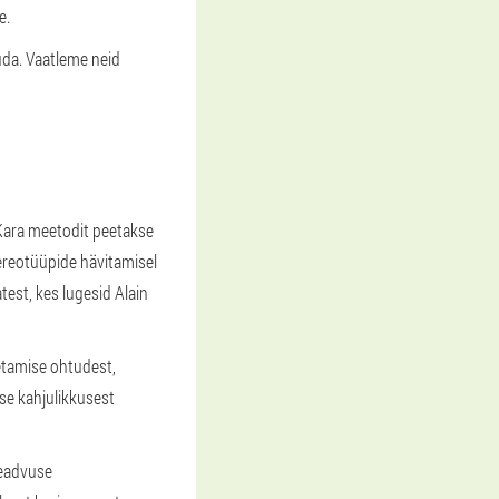
e.
uda. Vaatleme neid
 Kara meetodit peetakse
tereotüüpide hävitamisel
test, kes lugesid Alain
setamise ohtudest,
se kahjulikkusest
teadvuse