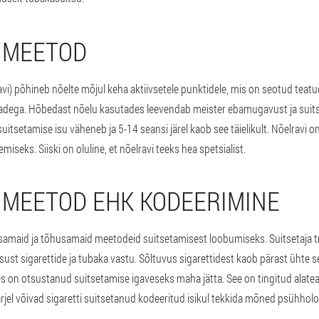
 MEETOD
ravi) põhineb nõelte mõjul keha aktiivsetele punktidele, mis on seotud teatu
adega. Hõbedast nõelu kasutades leevendab meister ebamugavust ja suits
uitsetamise isu väheneb ja 5-14 seansi järel kaob see täielikult. Nõelravi
miseks. Siiski on oluline, et nõelravi teeks hea spetsialist.
MEETOD EHK KODEERIMINE
samaid ja tõhusamaid meetodeid suitsetamisest loobumiseks. Suitsetaja tr
ust sigarettide ja tubaka vastu. Sõltuvus sigarettidest kaob pärast ühte 
 kes on otsustanud suitsetamise igaveseks maha jätta. See on tingitud alat
ajärjel võivad sigaretti suitsetanud kodeeritud isikul tekkida mõned psühholo