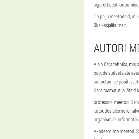
sigarettidest loobumiseks
On palju meetodeid, mil
üksikasjalikumalt.
AUTORI M
Alain Cara tehnika, mis
paljude suitsetajate se
suitsetamise positiivset
Kara raamatut ja jätsid
professori meetod. Kaine
kutsudes üles selle hal
organismile. Informatiiv
Akadeemiline meetod. Se