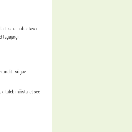
lla. Lisaks puhastavad
 tagajärgi.
ekundit - sügav
i tuleb mõista, et see