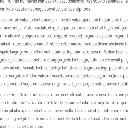
". Tunnid hõlmavad inimese aktiivset osalemist, kes soovib vabaneda ha
tehnikate kasutamist nagu soovitus ja enesehüpnoos.
nika töötati välja suitsetamise ja inimestel väljakujunenud harjumuste taus
rimise põhjal. Autor väidab, et iga harjumus koosneb teatud tegevuste jad
tm ahelast: põhjus (väsimus, pinge, stress jne) - sigareti vajadus - sigaret
 pakist - otse suitsetamine. Arst teeb ettepaneku lisada sellesse ahelasse tä
ade käigu ja viiks hetkel suitsetamise lõpetamise otsuseni. Selline lisalink 
guste ja muude suitsetamise tagajärgede loeteluga, kuhu on eelnevalt paig
ssoov silmitsi seisab, loeb suitsetaja kohutavate diagnoosidega paberit uu
neb märgatavalt. Uue vahelüli sissetoomine suitsetamisalgoritmi (meie pu
l kujunenud harjumuspärase ringi, mis viib järk-järgult suitsetamise täiel
gi meetod. Naine töötas välja oma meetodi suitsetava inimese teadvuse j
eb tundmatute või võõraste faktide esitamisel nikotiini mõju kohta organis
d siis pikaks ajaks suitsetava inimese mällu. Lisaks pakub psühholoog mitm
uda, ning selgitab selle soovi olemust. Seda tehnikat kasutades saate sui
ulates seda helivormingus.