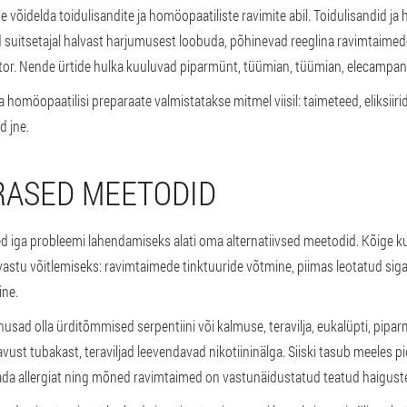
võidelda toidulisandite ja homöopaatiliste ravimite abil. Toidulisandid ja
 suitsetajal halvast harjumusest loobuda, põhinevad reeglina ravimtaimedel
tor. Nende ürtide hulka kuuluvad piparmünt, tüümian, tüümian, elecampane
ja homöopaatilisi preparaate valmistatakse mitmel viisil: taimeteed, eliksiirid
d jne.
RASED MEETODID
ed iga probleemi lahendamiseks alati oma alternatiivsed meetodid. Kõige
astu võitlemiseks: ravimtaimede tinktuuride võtmine, piimas leotatud siga
ine.
husad olla ürditõmmised serpentiini või kalmuse, teravilja, eukalüpti, pipar
ust tubakast, teraviljad leevendavad nikotiininälga. Siiski tasub meeles p
ada allergiat ning mõned ravimtaimed on vastunäidustatud teatud haiguste 