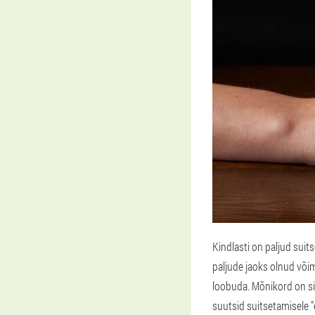
Kindlasti on paljud sui
paljude jaoks olnud või
loobuda. Mõnikord on sig
suutsid suitsetamisele "e