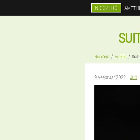
NICOZERO
AMETLI
SUI
NicoZero
Artiklid
Suit
9 Veebruar 2022
Juri