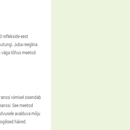
d reflekside eest
utungi. Juba reeglina
 on väga tõhus meetod
anssi viimisel sisendab
seanssi. See meetod
eadvusele avalduva mõju
ogilised häired.