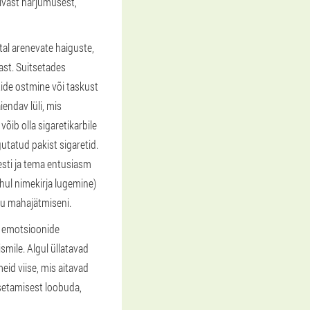
lvast harjumusest,
tal arenevate haiguste,
ast. Suitsetades
tide ostmine või taskust
iendav lüli, mis
võib olla sigaretikarbile
utatud pakist sigaretid.
esti ja tema entusiasm
hul nimekirja lugemine)
iku mahajätmiseni.
a emotsioonide
mile. Algul üllatavad
eid viise, mis aitavad
tsetamisest loobuda,