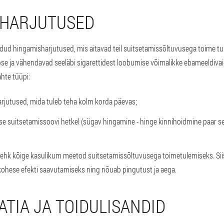
SHARJUTUSED
oodud hingamisharjutused, mis aitavad teil suitsetamissõltuvusega toime tu
e ja vähendavad seeläbi sigarettidest loobumise võimalikke ebameeldivaid
hte tüüpi:
rjutused, mida tuleb teha kolm korda päevas;
se suitsetamissoovi hetkel (sügav hingamine - hinge kinnihoidmine paar s
hk kõige kasulikum meetod suitsetamissõltuvusega toimetulemiseks. Siisk
ohese efekti saavutamiseks ning nõuab pingutust ja aega.
TIA JA TOIDULISANDID