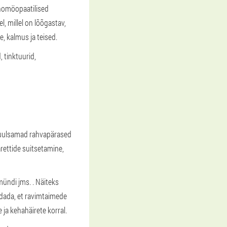
 homöopaatilised
, millel on lõõgastav,
, kalmus ja teised.
, tinktuurid,
 kuulsamad rahvapärased
rettide suitsetamine,
mündi jms. . Näiteks
idada, et ravimtaimede
ja kehahäirete korral.