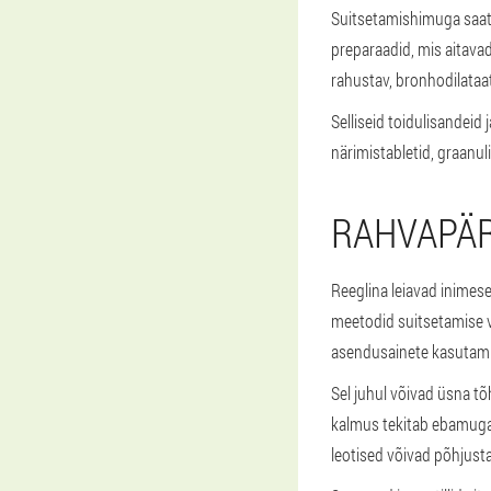
Suitsetamishimuga saate 
preparaadid, mis aitavad
rahustav, bronhodilataa
Selliseid toidulisandeid 
närimistabletid, graanuli
RAHVAPÄ
Reeglina leiavad inimes
meetodid suitsetamise v
asendusainete kasutam
Sel juhul võivad üsna tõ
kalmus tekitab ebamugav
leotised võivad põhjust