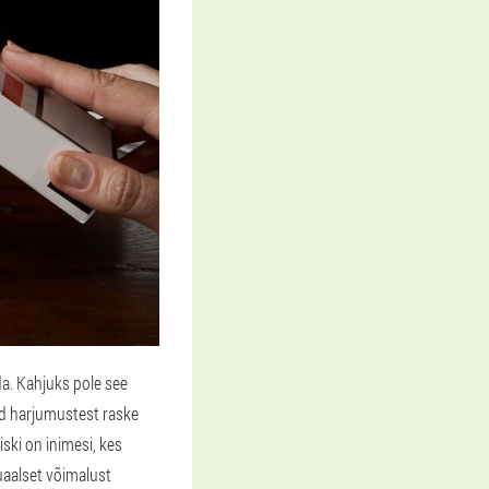
a. Kahjuks pole see
ud harjumustest raske
iski on inimesi, kes
duaalset võimalust