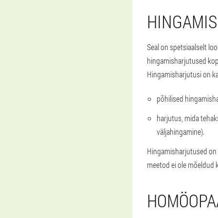
HINGAMI
Seal on spetsiaalselt l
hingamisharjutused kops
Hingamisharjutusi on ka
põhilised hingamisha
harjutus, mida tehak
väljahingamine).
Hingamisharjutused on e
meetod ei ole mõeldud k
HOMÖOPAA