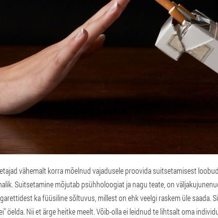
tsetajad vähemalt korra mõelnud vajadusele proovida suitsetamisest loobud
malik. Suitsetamine mõjutab psühholoogiat ja nagu teate, on väljakujunen
arettidest ka füüsiline sõltuvus, millest on ehk veelgi raskem üle saada. Si
i" öelda. Nii et ärge heitke meelt. Võib-olla ei leidnud te lihtsalt oma indivi