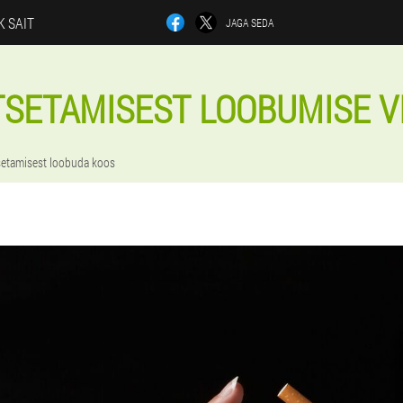
K SAIT
JAGA SEDA
TSETAMISEST LOOBUMISE VI
setamisest loobuda koos