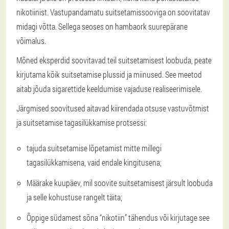
nikotiinist. Vastupandamatu suitsetamissooviga on soovitatav
midagi võtta. Sellega seoses on hambaork suurepärane
võimalus.
Mõned eksperdid soovitavad teil suitsetamisest loobuda, peate
kirjutama kõik suitsetamise plussid ja miinused. See meetod
aitab jõuda sigarettide keeldumise vajaduse realiseerimisele.
Järgmised soovitused aitavad kiirendada otsuse vastuvõtmist
ja suitsetamise tagasilükkamise protsessi:
tajuda suitsetamise lõpetamist mitte millegi
tagasilükkamisena, vaid endale kingitusena;
Määrake kuupäev, mil soovite suitsetamisest järsult loobuda
ja selle kohustuse rangelt täita;
Õppige südamest sõna “nikotiin” tähendus või kirjutage see