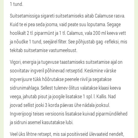
1 tund.
Suitsetamissiga sigareti suitsetamiseks aitab Calamuse rasva.
Kuid te ei pea seda jooma, vaid peate suu loputama. Segage
hoolikalt 2 tl. piparmünt ja 1 tl. Calamus, vala 200 ml keeva vett
ja nõudke 1 tund, seejärel filter. See põhjustab gag -refleksi, mis
tekitab suitsetamise vastumeelsust.
Vigori, energia ja tugevuse taastamiseks suitsetamise ajal on
soovitatav ingveril põhinevad retseptid. Keskmine värske
ingverijuure tükk hõõrutakse peenele riivil ja segatakse
sidrunimahlaga. Sellest tulenev õlitus valatakse klaasi keeva
veega, jahutab pisut ja joogile lisatakse 1 spl. l. Kallis. Nad
joovad sellist jooki 3 korda päevas ühe nädala jooksul.
Ingverijoogi teises versioonis lisatakse kuivad piparmündilehed
ja sidruni asemel kasutatakse lubi.
Veel üks lihtne retsept, mis sai positiivseid ülevaateid nendelt,