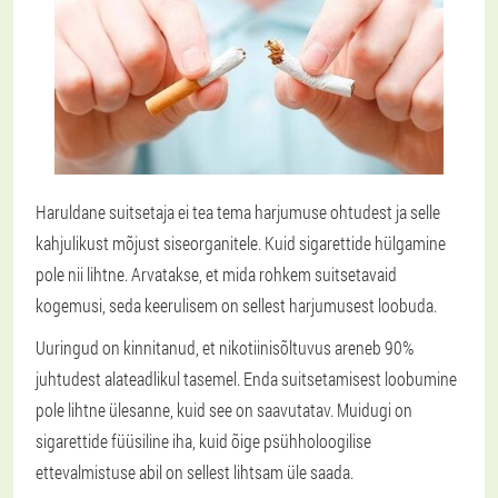
Haruldane suitsetaja ei tea tema harjumuse ohtudest ja selle
kahjulikust mõjust siseorganitele. Kuid sigarettide hülgamine
pole nii lihtne. Arvatakse, et mida rohkem suitsetavaid
kogemusi, seda keerulisem on sellest harjumusest loobuda.
Uuringud on kinnitanud, et nikotiinisõltuvus areneb 90%
juhtudest alateadlikul tasemel. Enda suitsetamisest loobumine
pole lihtne ülesanne, kuid see on saavutatav. Muidugi on
sigarettide füüsiline iha, kuid õige psühholoogilise
ettevalmistuse abil on sellest lihtsam üle saada.