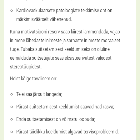
Kardiovaskulaarsete patoloogiate tekkimise oht on
märkimisväärselt vähenenud.
Kuna motivatsiooni reserv saab kiiresti ammendada, vajab
inimene lähedaste inimeste ja sarnaste inimeste moraalset
tuge. Tubaka suitsetamisest keeldumiseks on oluline
eemalduda suitsetajate seas eksisteerivatest valedest
stereotüüpidest.
Neist kõige tavalisem on:
Te ei saa järsult langeda;
Pärast suitsetamisest keeldumist saavad nad rasva;
Enda suitsetamisest on võimatu loobuda;
Pärast täielikku keeldumist algavad terviseprobleemid.