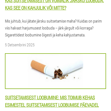
KAS SUITSETAMISEST ON VÕIMALIK JÄRSKU LOOBUDA:
KAS SEE ON KAHJULIK VÕI MITTE?
Mis juhtub, kui jätate järsku suitsetamise maha? Kuidas on parim
viis halvast harjumusest loobuda – järk-järgult või korraga?
Sigarettidest loobumine õigesti ja keha kahjustamata.
5 Detsembrini 2025
SUITSETAMISEST LOOBUMINE: MIS TOIMUB KEHAS
ESIMESTEL SUITSETAMISEST LOOBUMISE PÄEVADEL