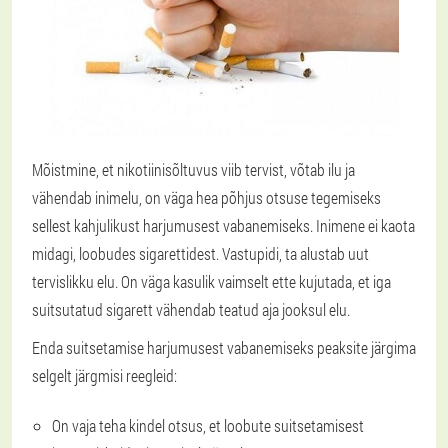
Mõistmine, et nikotiinisõltuvus viib tervist, võtab ilu ja
vähendab inimelu, on väga hea põhjus otsuse tegemiseks
sellest kahjulikust harjumusest vabanemiseks. Inimene ei kaota
midagi, loobudes sigarettidest. Vastupidi, ta alustab uut
tervislikku elu. On väga kasulik vaimselt ette kujutada, et iga
suitsutatud sigarett vähendab teatud aja jooksul elu.
Enda suitsetamise harjumusest vabanemiseks peaksite järgima
selgelt järgmisi reegleid:
On vaja teha kindel otsus, et loobute suitsetamisest