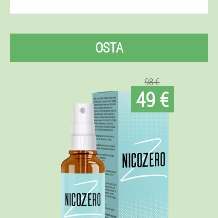
OSTA
98 €
49 €