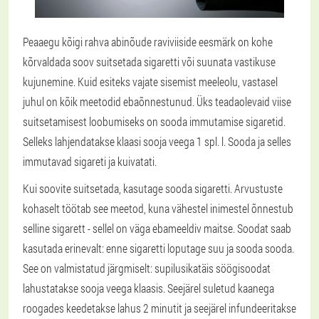
Peaaegu kõigi rahva abinõude raviviiside eesmärk on kohe
kõrvaldada soov suitsetada sigaretti või suunata vastikuse
kujunemine. Kuid esiteks vajate sisemist meeleolu, vastasel
juhul on kõik meetodid ebaõnnestunud. Üks teadaolevaid viise
suitsetamisest loobumiseks on sooda immutamise sigaretid.
Selleks lahjendatakse klaasi sooja veega 1 spl. l. Sooda ja selles
immutavad sigareti ja kuivatati.
Kui soovite suitsetada, kasutage sooda sigaretti. Arvustuste
kohaselt töötab see meetod, kuna vähestel inimestel õnnestub
selline sigarett - sellel on väga ebameeldiv maitse. Soodat saab
kasutada erinevalt: enne sigaretti loputage suu ja sooda sooda.
See on valmistatud järgmiselt: supilusikatäis söögisoodat
lahustatakse sooja veega klaasis. Seejärel suletud kaanega
roogades keedetakse lahus 2 minutit ja seejärel infundeeritakse