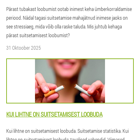
Pärast tubakast loobumist ootab inimest keha ümberkorraldamise
periood. Nädal tagasi suitsetamise mahajätnud inimese jaoks on
see stressiaeg, mida võib olla raske taluda. Mis juhtub kehaga
pärast suitsetamisest loobumist?
31 Oktoober 2025
KUI LIHTNE ON SUITSETAMISEST LOOBUDA
Kui lihtne on suitsetamisest loobuda. Suitsetamise statistika. Kui
lihtne on suitsetamisest loobuda: tavalised vahendid. Viimased