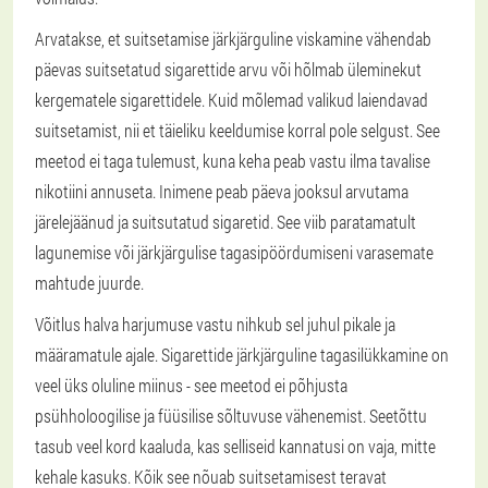
Arvatakse, et suitsetamise järkjärguline viskamine vähendab
päevas suitsetatud sigarettide arvu või hõlmab üleminekut
kergematele sigarettidele. Kuid mõlemad valikud laiendavad
suitsetamist, nii et täieliku keeldumise korral pole selgust. See
meetod ei taga tulemust, kuna keha peab vastu ilma tavalise
nikotiini annuseta. Inimene peab päeva jooksul arvutama
järelejäänud ja suitsutatud sigaretid. See viib paratamatult
lagunemise või järkjärgulise tagasipöördumiseni varasemate
mahtude juurde.
Võitlus halva harjumuse vastu nihkub sel juhul pikale ja
määramatule ajale. Sigarettide järkjärguline tagasilükkamine on
veel üks oluline miinus - see meetod ei põhjusta
psühholoogilise ja füüsilise sõltuvuse vähenemist. Seetõttu
tasub veel kord kaaluda, kas selliseid kannatusi on vaja, mitte
kehale kasuks. Kõik see nõuab suitsetamisest teravat