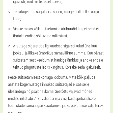
igavesti, kuid mitte teisel päeval;
Teavitage oma sugulasi ja sõpru, küsige neilt selles abi ja
tuge;
Visake majas kõik suitsetamise atribuudid ära, et need ei
ärataks endise sõltuvuse mälestusi;
Arvutage sigarettide ligikaudsed sigareti kulud ühe kuu
jooksul ja lükake ümbrikus samaväärne summa. Kuu pärast
suitsetamisest keeldumist hankige õmblus ja andke endale
tehtud pingutuste jaoks kingitus. Korrake seda igakuiselt.
Peate suitsetamisest korraga loobuma. Mitte kõik paljude
aastate kogemustega innukad suitsetajad ei saa selle
ülesandega hõlpsalt hakkama. Seetõttu vajavad mõned
meditsiinilist abi. Arst valib parima viisi, kuid spetsiaalsete
tööriistade samaaegse kasutamise jaoks pakutakse välja terav
võimalus.