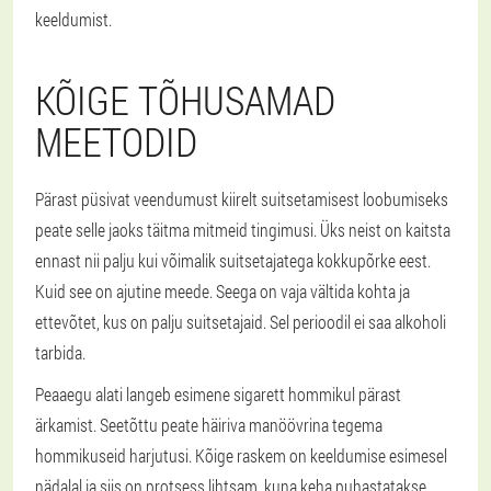
keeldumist.
KÕIGE TÕHUSAMAD
MEETODID
Pärast püsivat veendumust kiirelt suitsetamisest loobumiseks
peate selle jaoks täitma mitmeid tingimusi. Üks neist on kaitsta
ennast nii palju kui võimalik suitsetajatega kokkupõrke eest.
Kuid see on ajutine meede. Seega on vaja vältida kohta ja
ettevõtet, kus on palju suitsetajaid. Sel perioodil ei saa alkoholi
tarbida.
Peaaegu alati langeb esimene sigarett hommikul pärast
ärkamist. Seetõttu peate häiriva manöövrina tegema
hommikuseid harjutusi. Kõige raskem on keeldumise esimesel
nädalal ja siis on protsess lihtsam, kuna keha puhastatakse