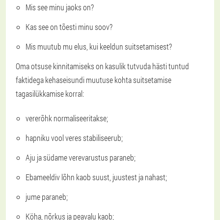
Mis see minu jaoks on?
Kas see on tõesti minu soov?
Mis muutub mu elus, kui keeldun suitsetamisest?
Oma otsuse kinnitamiseks on kasulik tutvuda hästi tuntud
faktidega kehaseisundi muutuse kohta suitsetamise
tagasilükkamise korral:
vererõhk normaliseeritakse;
hapniku vool veres stabiliseerub;
Aju ja südame verevarustus paraneb;
Ebameeldiv lõhn kaob suust, juustest ja nahast;
jume paraneb;
Köha, nõrkus ja peavalu kaob;