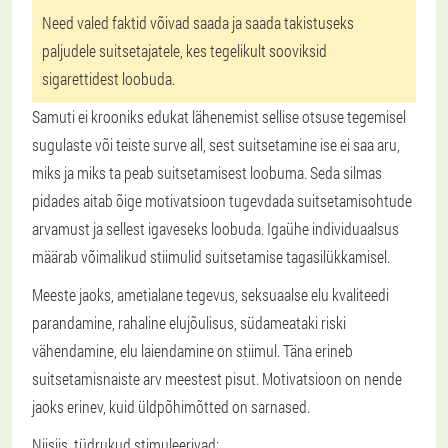
Need valed faktid võivad saada ja saada takistuseks
paljudele suitsetajatele, kes tegelikult sooviksid
sigarettidest loobuda.
Samuti ei krooniks edukat lähenemist sellise otsuse tegemisel
sugulaste või teiste surve all, sest suitsetamine ise ei saa aru,
miks ja miks ta peab suitsetamisest loobuma. Seda silmas
pidades aitab õige motivatsioon tugevdada suitsetamisohtude
arvamust ja sellest igaveseks loobuda. Igaühe individuaalsus
määrab võimalikud stiimulid suitsetamise tagasilükkamisel.
Meeste jaoks, ametialane tegevus, seksuaalse elu kvaliteedi
parandamine, rahaline elujõulisus, südameataki riski
vähendamine, elu laiendamine on stiimul. Täna erineb
suitsetamisnaiste arv meestest pisut. Motivatsioon on nende
jaoks erinev, kuid üldpõhimõtted on sarnased.
Niisiis, tüdrukud stimuleerivad: