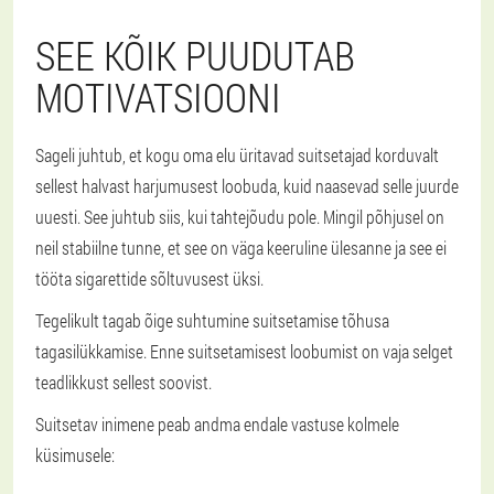
SEE KÕIK PUUDUTAB
MOTIVATSIOONI
Sageli juhtub, et kogu oma elu üritavad suitsetajad korduvalt
sellest halvast harjumusest loobuda, kuid naasevad selle juurde
uuesti. See juhtub siis, kui tahtejõudu pole. Mingil põhjusel on
neil stabiilne tunne, et see on väga keeruline ülesanne ja see ei
tööta sigarettide sõltuvusest üksi.
Tegelikult tagab õige suhtumine suitsetamise tõhusa
tagasilükkamise. Enne suitsetamisest loobumist on vaja selget
teadlikkust sellest soovist.
Suitsetav inimene peab andma endale vastuse kolmele
küsimusele: