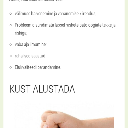
välimuse halvenemine ja vananemise kiirendus;
Probleemid sündimata lapsel raskete patoloogiate tekke ja
riskiga;
vaba aja ilmumine;
rahalised säästud;
Elukvaliteedi parandamine.
KUST ALUSTADA