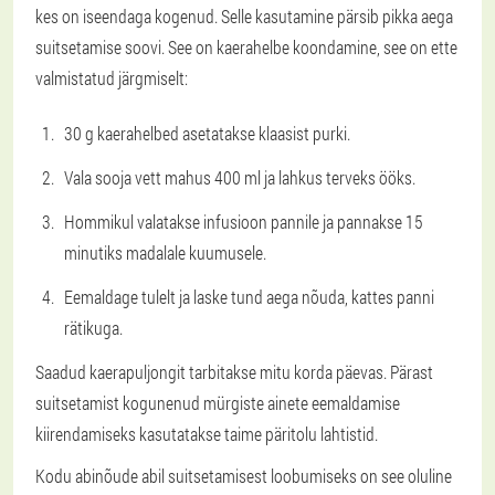
kes on iseendaga kogenud. Selle kasutamine pärsib pikka aega
suitsetamise soovi. See on kaerahelbe koondamine, see on ette
valmistatud järgmiselt:
30 g kaerahelbed asetatakse klaasist purki.
Vala sooja vett mahus 400 ml ja lahkus terveks ööks.
Hommikul valatakse infusioon pannile ja pannakse 15
minutiks madalale kuumusele.
Eemaldage tulelt ja laske tund aega nõuda, kattes panni
rätikuga.
Saadud kaerapuljongit tarbitakse mitu korda päevas. Pärast
suitsetamist kogunenud mürgiste ainete eemaldamise
kiirendamiseks kasutatakse taime päritolu lahtistid.
Kodu abinõude abil suitsetamisest loobumiseks on see oluline